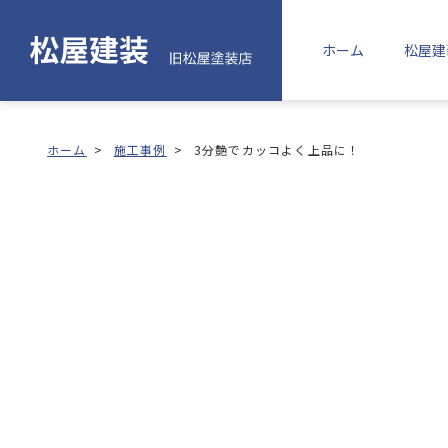
ホーム
松屋建
ホーム
>
施工事例
>
3分艶でカッコよく上品に！